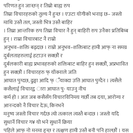
परिणत हुन जान्छन् र तिम्रो बाह्य रुप
तिम्रा विचारहरुको तुल्य नै हुन्छ । एउटा योगीको भनाइ छ– जस्तो
माथि उस्तै तल, जस्तो भित्र उस्तै बाहिर
। तिम्रा आन्तरिक रुप तिम्रा विचार नै हुन् बाहिरी रुप उनैका प्रतिबिम्ब
हुन् । राम्रा विचारबाट नै राम्रो
अनुभव–शक्ति बढ्दछ । राम्रो अनुभव–शक्तिबाट हामी आफ् ना समग्र
दुर्बलताहरुलाई हटाउन सक्छौं र
दुर्बलकारी बाह्य प्रभावहरुको शक्तिबाट बाहिर हुन सक्छौं, अप्रभावित
हुन सक्छौं । विचारहरु फ् याँक्नाले जति
आघात पुग्दछ, ढुङ्गा आदि फ् ँयाक्दा उत्ति आघात पुग्दैन । त्यसैले
कसैलाई विचारद्व ारा आघात पु- याउनु नीच
कर्म हो । अतः जब कसैसँग विचारविनिमय गर्छौ तब दया, आरोग्य र
आनन्दको नै विचार देऊ, किनभने
मनुष्य जस्तो विचार गर्दछ त्यो तत्काल त्यस्तै बन्दछ । जस्तो यदि
सुधार्ने विचार ग¥ यो भने सुधार्ने क्रिया
पहिले आफ् नो मनमा हुन्छ र तत्क्षण हामी उस्तै बनी पनि हाल्छौं । यस