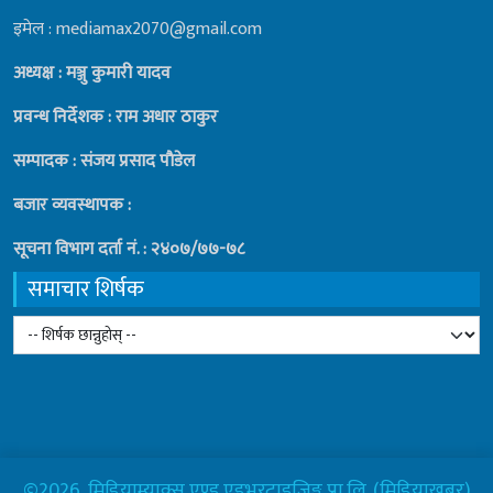
इमेल : mediamax2070@gmail.com
अध्यक्ष : मञ्जु कुमारी यादव
प्रवन्ध निर्देशक : राम अधार ठाकुर
सम्पादक : संजय प्रसाद पाैडेल
बजार व्यवस्थापक :
सूचना विभाग दर्ता नं. : २४०७/७७-७८
समाचार शिर्षक
©2026, मिडियाम्याक्स एण्ड एडभरटाइजिङ्ग प्रा.लि. (मिडियाखबर)