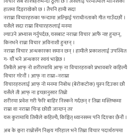
विचार सब शास्त्रहरुभन्दा ठूलो छ । जसलाई परमात्माले मानिसका
हातमा दिइराखेको छ । तैपनि हामी सदा
नराम्रा विचारहरुका फन्दामा अल्झिई पराधीनताको गीत गाउँदछौं ।
यसैले सदा राम्रा विचारहरुलाई मनमा
ल्याउने अभ्यास गर्नुपर्दछ, यसबाट नराम्रा विचार आफैं नष्ट हुन्छन्,
किनभने राम्रा विचार अविनाशी हुन्छन् ।
नराम्रा विचार अन्धकारका समान छन् । हामीले प्रकाशलाई उपस्थित
ग- यौं भने अन्धकार स्वयं भाग्नेछ ।
तिमीले आफ् नो शरीरमाथि आफ् ना विचारहरुको प्रभावबारे कहिल्यै
विचार गरेनौं । आफ् ना राम्रा–नराम्रा
विचारहरुलाई आफ् नो मनमा निबोध (बेरोकटोक) घुस्न दिउका छौ
यसैले ती आफ् ना इच्छानुसार तिम्रो
शरीरमा प्रवेश गरी फेरि बाहिर निस्कने गर्दछन् र तिम्रा मस्तिष्कमा
राम्रा वा नराम्रा चिन्ह छोडी जान्छन् तर
यस कुरामाथि तिमीले कहिल्यै, किञ्चित् ध्यानसम्म पनि दिएका छैनौं ।
अब के कुरा राम्रोसँग निश्चय गरिहाल भने तिम्रा विचार पदार्थरुपमा