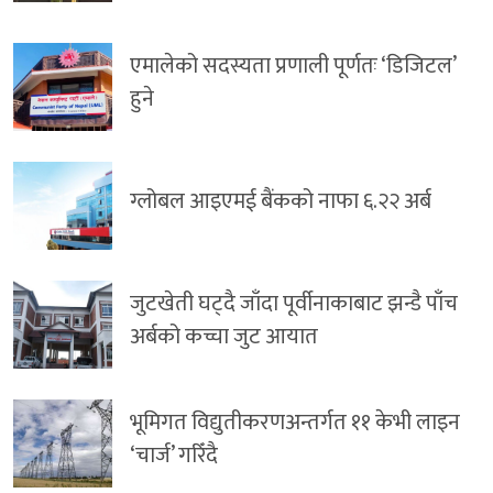
एमालेको सदस्यता प्रणाली पूर्णतः ‘डिजिटल’
हुने
ग्लोबल आइएमई बैंकको नाफा ६.२२ अर्ब
जुटखेती घट्दै जाँदा पूर्वीनाकाबाट झन्डै पाँच
अर्बको कच्चा जुट आयात
भूमिगत विद्युतीकरणअन्तर्गत ११ केभी लाइन
‘चार्ज’ गरिँदै