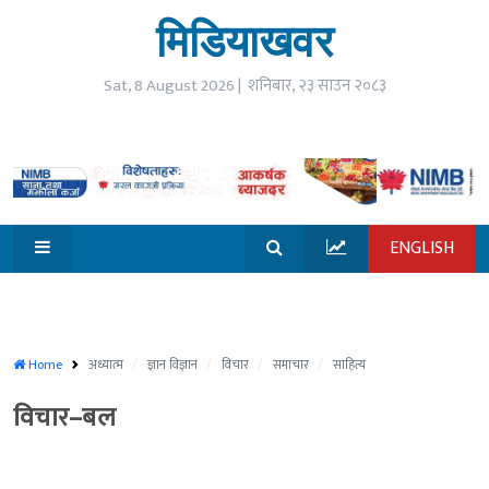
☰
मिडियाखवर
open
गृहपृष्ठ
Sat, 8 August 2026 |
शनिबार, २३ साउन २०८३
समाचार
विजनेश
ENGLISH
जीवनशैली
मनोरन्जन
सूचना
Home
अध्यात्म
ज्ञान विज्ञान
विचार
समाचार
साहित्य
प्रविधि
विचार–बल
खेलकुद
विश्व