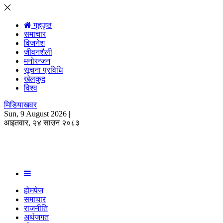
☰
open
गृहपृष्ठ
समाचार
विजनेश
जीवनशैली
मनोरन्जन
सूचना प्रविधि
खेलकुद
विश्व
मिडियाखवर
Sun, 9 August 2026 |
आइतवार, २४ साउन २०८३
होमपेज
समाचार
राजनीति
अर्थजगत