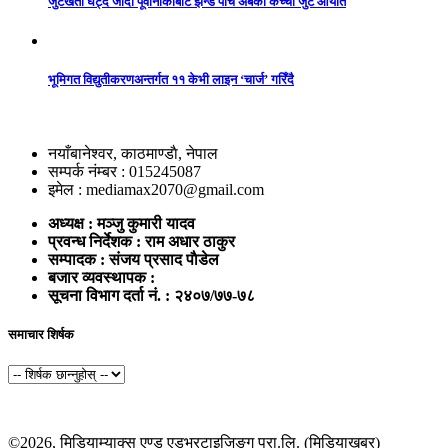
जुटखेती घट्दै जाँदा पूर्वीनाकाबाट झन्डै पाँच अर्बको कच्चा जुट आयात
भूमिगत विद्युतीकरणअन्तर्गत ११ केभी लाइन ‘चार्ज’ गरिँदै
नयाँबानेश्वर, काठमाण्डाै, नेपाल
सम्पर्क नंम्बर : 015245087
इमेल : mediamax2070@gmail.com
अध्यक्ष : मञ्जु कुमारी यादव
प्रवन्ध निर्देशक : राम अधार ठाकुर
सम्पादक : संजय प्रसाद पाैडेल
बजार व्यवस्थापक :
सूचना विभाग दर्ता नं. : २४०७/७७-७८
समाचार शिर्षक
©2026, मिडियाम्याक्स एण्ड एडभरटाइजिङ्ग प्रा.लि. (मिडियाखबर)