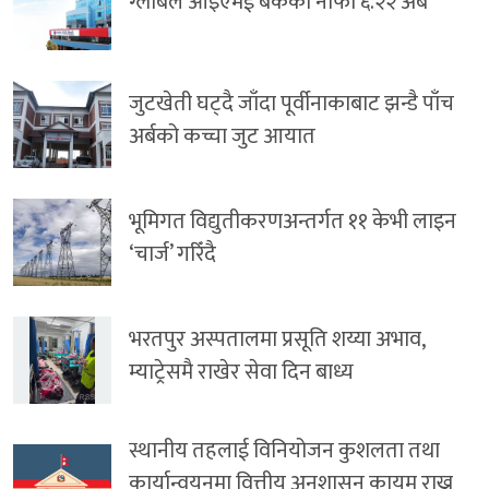
ग्लोबल आइएमई बैंकको नाफा ६.२२ अर्ब
जुटखेती घट्दै जाँदा पूर्वीनाकाबाट झन्डै पाँच
अर्बको कच्चा जुट आयात
भूमिगत विद्युतीकरणअन्तर्गत ११ केभी लाइन
‘चार्ज’ गरिँदै
भरतपुर अस्पतालमा प्रसूति शय्या अभाव,
म्याट्रेसमै राखेर सेवा दिन बाध्य
स्थानीय तहलाई विनियोजन कुशलता तथा
कार्यान्वयनमा वित्तीय अनुशासन कायम राख्न