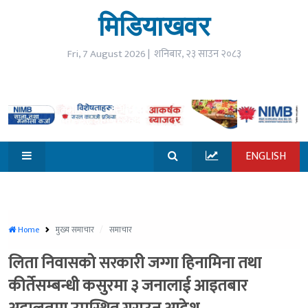
☰
मिडियाखवर
open
गृहपृष्ठ
Fri, 7 August 2026 |
शनिबार, २३ साउन २०८३
समाचार
विजनेश
ENGLISH
जीवनशैली
मनोरन्जन
सूचना
Home
मुख्य समाचार
समाचार
प्रविधि
लिता निवासको सरकारी जग्गा हिनामिना तथा
खेलकुद
कीर्तेसम्बन्धी कसुरमा ३ जनालाई आइतबार
विश्व