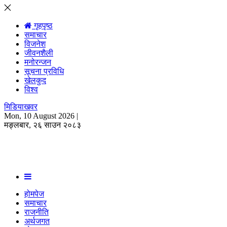
☰
open
गृहपृष्ठ
समाचार
विजनेश
जीवनशैली
मनोरन्जन
सूचना प्रविधि
खेलकुद
विश्व
मिडियाखवर
Mon, 10 August 2026 |
मङ्लबार, २६ साउन २०८३
होमपेज
समाचार
राजनीति
अर्थजगत