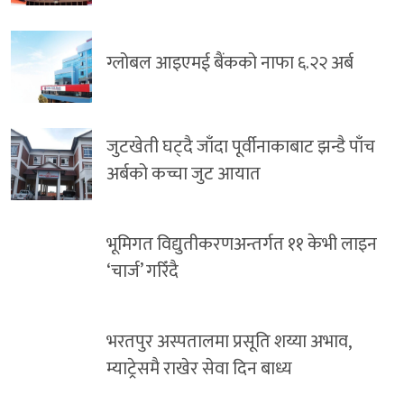
ग्लोबल आइएमई बैंकको नाफा ६.२२ अर्ब
जुटखेती घट्दै जाँदा पूर्वीनाकाबाट झन्डै पाँच
अर्बको कच्चा जुट आयात
भूमिगत विद्युतीकरणअन्तर्गत ११ केभी लाइन
‘चार्ज’ गरिँदै
भरतपुर अस्पतालमा प्रसूति शय्या अभाव,
म्याट्रेसमै राखेर सेवा दिन बाध्य