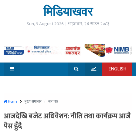
☰
मिडियाखवर
open
गृहपृष्ठ
Sun, 9 August 2026 |
आइतवार, २४ साउन २०८३
समाचार
विजनेश
ENGLISH
जीवनशैली
मनोरन्जन
सूचना
Home
मुख्य समाचार
समाचार
प्रविधि
आजदेखि बजेट अधिवेशन: नीति तथा कार्यक्रम आजै
खेलकुद
पेस हुँदै
विश्व