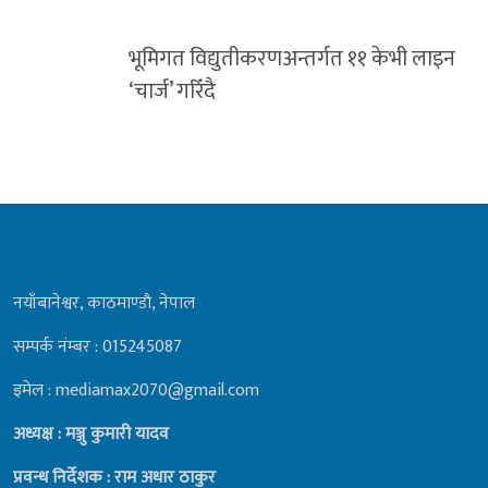
भूमिगत विद्युतीकरणअन्तर्गत ११ केभी लाइन
‘चार्ज’ गरिँदै
नयाँबानेश्वर, काठमाण्डाै, नेपाल
सम्पर्क नंम्बर : 015245087
इमेल : mediamax2070@gmail.com
अध्यक्ष : मञ्जु कुमारी यादव
प्रवन्ध निर्देशक : राम अधार ठाकुर