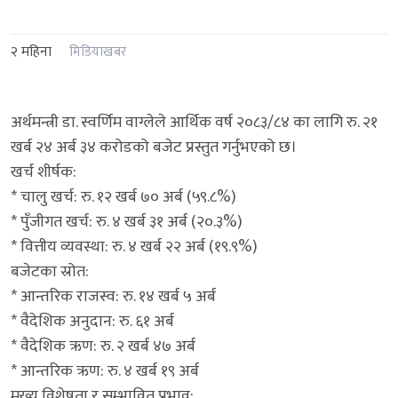
२ महिना
मिडियाखबर
अर्थमन्त्री डा. स्वर्णिम वाग्लेले आर्थिक वर्ष २०८३/८४ का लागि रु. २१
खर्ब २४ अर्ब ३४ करोडको बजेट प्रस्तुत गर्नुभएको छ।
खर्च शीर्षक:
* चालु खर्च: रु. १२ खर्ब ७० अर्ब (५९.८%)
* पुँजीगत खर्च: रु. ४ खर्ब ३१ अर्ब (२०.३%)
* वित्तीय व्यवस्था: रु. ४ खर्ब २२ अर्ब (१९.९%)
बजेटका स्रोत:
* आन्तरिक राजस्व: रु. १४ खर्ब ५ अर्ब
* वैदेशिक अनुदान: रु. ६१ अर्ब
* वैदेशिक ऋण: रु. २ खर्ब ४७ अर्ब
* आन्तरिक ऋण: रु. ४ खर्ब १९ अर्ब
मुख्य विशेषता र सम्भावित प्रभाव: