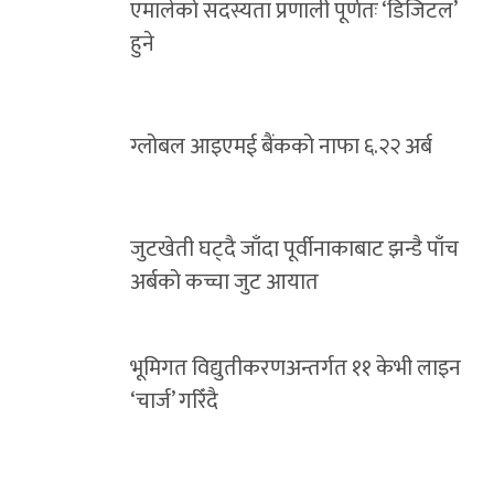
एमालेको सदस्यता प्रणाली पूर्णतः ‘डिजिटल’
हुने
ग्लोबल आइएमई बैंकको नाफा ६.२२ अर्ब
जुटखेती घट्दै जाँदा पूर्वीनाकाबाट झन्डै पाँच
अर्बको कच्चा जुट आयात
भूमिगत विद्युतीकरणअन्तर्गत ११ केभी लाइन
‘चार्ज’ गरिँदै