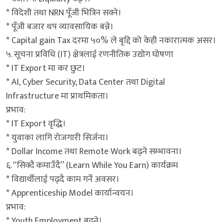
* विदेशी तथा NRN पूँजी भित्रिन सक्ने।
* पूँजी बजार थप व्यावसायिक बन्ने।
* Capital gain Tax दरमा ५०% ले बृद्दि को केही नकारात्मक असर।
५. सूचना प्रविधि (IT) क्षेत्रलाई रणनीतिक उद्योग घोषणा
* IT Export मा कर छुट।
* AI, Cyber Security, Data Center तथा Digital
Infrastructure मा प्राथमिकता।
प्रभाव:
* IT Export वृद्धि।
* युवाका लागि रोजगारी सिर्जना।
* Dollar Income तथा Remote Work बढ्ने सम्भावना।
६. “सिक्दै कमाउँदै” (Learn While You Earn) कार्यक्रम
* विद्यार्थीलाई पढ्दै काम गर्ने अवसर।
* Apprenticeship Model कार्यान्वयन।
प्रभाव:
* Youth Employment बढ्ने।