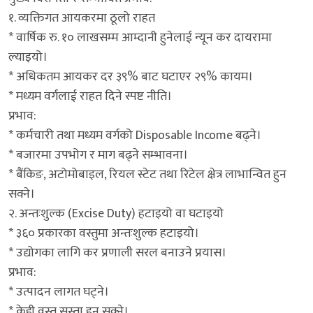
१. व्यक्तिगत आयकरमा ठूलो राहत
* वार्षिक रु. १० लाखसम्म आम्दानी हुनेलाई न्यून कर दायरामा
ल्याइयो।
* अधिकतम आयकर दर ३९% बाट घटाएर २९% कायम।
* मध्यम वर्गलाई राहत दिने स्पष्ट नीति।
प्रभाव:
* कर्मचारी तथा मध्यम वर्गको Disposable Income बढ्ने।
* बजारमा उपभोग र माग बढ्ने सम्भावना।
* बैंकिङ, अटोमोबाइल, रियल स्टेट तथा रिटेल क्षेत्र लाभान्वित हुन
सक्ने।
२. अन्तःशुल्क (Excise Duty) हटाइयो वा घटाइयो
* ३६० प्रकारका वस्तुमा अन्तःशुल्क हटाइयो।
* उद्योगका लागि कर प्रणाली सरल बनाउने प्रयास।
प्रभाव:
* उत्पादन लागत घट्ने।
* केही वस्तु सस्ता हुन सक्ने।