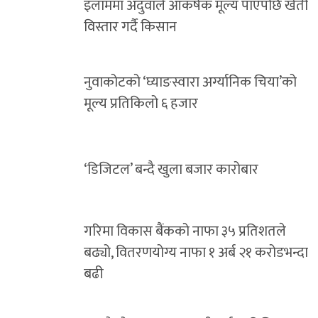
इलाममा अदुवाले आकर्षक मूल्य पाएपछि खेती
विस्तार गर्दै किसान
नुवाकोटको ‘घ्याङस्वारा अर्ग्यानिक चिया’को
मूल्य प्रतिकिलो ६ हजार
‘डिजिटल’ बन्दै खुला बजार कारोबार
गरिमा विकास बैंकको नाफा ३५ प्रतिशतले
बढ्यो, वितरणयोग्य नाफा १ अर्ब २१ करोडभन्दा
बढी