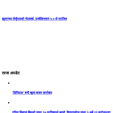
ह्युस्टनमा पोर्चुगलको गोलवर्षा, उज्वेकिस्तान ५-० ले पराजित
ताजा अपडेट
‘डिजिटल’ बन्दै खुला बजार कारोबार
गरिमा विकास बैंकको नाफा ३५ प्रतिशतले बढ्यो, वितरणयोग्य नाफा १ अर्ब २१ करोडभन्दा