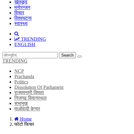
खेलकूद
मनाेरन्जन
विचार
विश्वघटना
स्वास्थ्य
TRENDING
ENGLISH
Search
TRENDING
NCP
Prachanda
Politics
Dissolution Of Parliament
राज्यमन्त्री विमला
निजगढ विमानस्थल
सभामुख
माओवादी केन्द्र
Home
फोटो फिचर