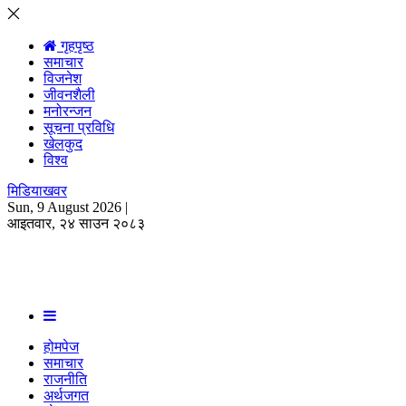
☰
open
गृहपृष्ठ
समाचार
विजनेश
जीवनशैली
मनोरन्जन
सूचना प्रविधि
खेलकुद
विश्व
मिडियाखवर
Sun, 9 August 2026 |
आइतवार, २४ साउन २०८३
होमपेज
समाचार
राजनीति
अर्थजगत