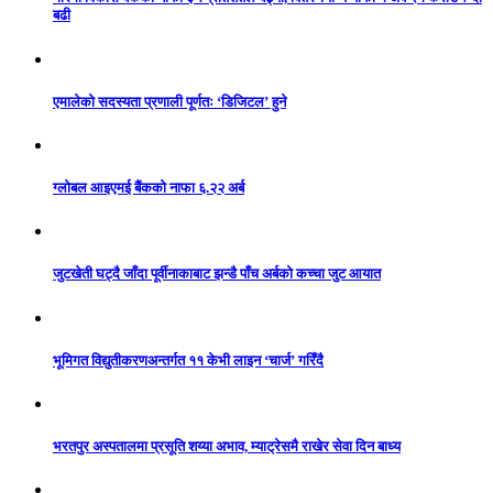
बढी
एमालेको सदस्यता प्रणाली पूर्णतः ‘डिजिटल’ हुने
ग्लोबल आइएमई बैंकको नाफा ६.२२ अर्ब
जुटखेती घट्दै जाँदा पूर्वीनाकाबाट झन्डै पाँच अर्बको कच्चा जुट आयात
भूमिगत विद्युतीकरणअन्तर्गत ११ केभी लाइन ‘चार्ज’ गरिँदै
भरतपुर अस्पतालमा प्रसूति शय्या अभाव, म्याट्रेसमै राखेर सेवा दिन बाध्य