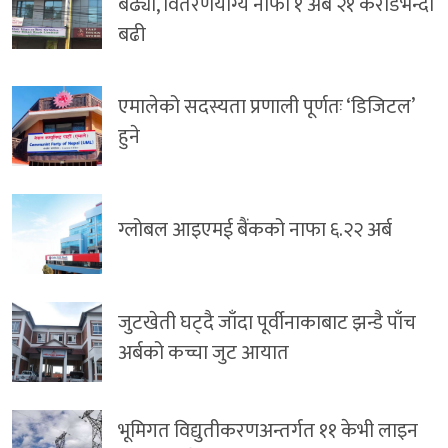
बढ्यो, वितरणयोग्य नाफा १ अर्ब २१ करोडभन्दा
बढी
एमालेको सदस्यता प्रणाली पूर्णतः ‘डिजिटल’
हुने
ग्लोबल आइएमई बैंकको नाफा ६.२२ अर्ब
जुटखेती घट्दै जाँदा पूर्वीनाकाबाट झन्डै पाँच
अर्बको कच्चा जुट आयात
भूमिगत विद्युतीकरणअन्तर्गत ११ केभी लाइन