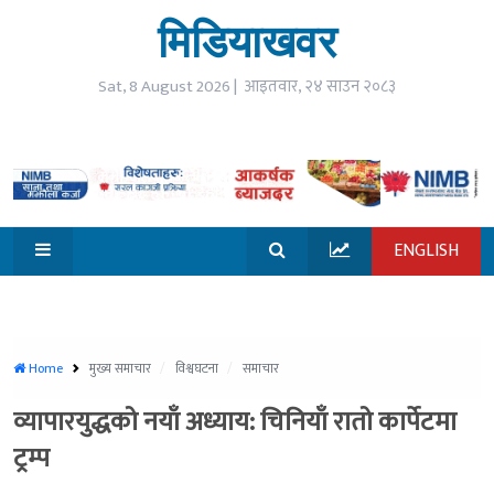
☰
मिडियाखवर
open
गृहपृष्ठ
Sat, 8 August 2026 |
आइतवार, २४ साउन २०८३
समाचार
विजनेश
ENGLISH
जीवनशैली
मनोरन्जन
सूचना
Home
मुख्य समाचार
विश्वघटना
समाचार
प्रविधि
व्यापारयुद्धको नयाँ अध्याय: चिनियाँ रातो कार्पेटमा
खेलकुद
ट्रम्प
विश्व