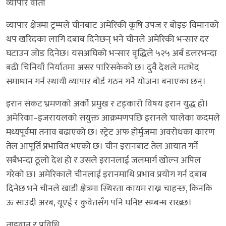
व्यापार वार्ता
व्यापार क्षेत्रमा ट्रम्पले चीनबाट अमेरिकी कृषि उपज र बोइङ विमानको
थप खरिदका लागि दबाब दिनेछन् भने चीनले अमेरिकी भन्सार दर
घटाउन जोड दिनेछ। यसअघिको भन्सार वृद्धिले ५२५ अर्ब डलरभन्दा
बढी चिनियाँ निर्यातमा असर पारिसकेको छ। दुवै देशले मतभेद
समाधान गर्न स्थायी व्यापार बोर्ड गठन गर्ने योजना बनाएका छन्।
इरान संकट भ्रमणको अर्को प्रमुख र टड्कारो विषय इरान युद्ध हो।
अमेरिका–इजरायलको संयुक्त आक्रमणपछि इरानले चालेका कदमले
मध्यपूर्वमा तनाव बढाएको छ। स्ट्रेट अफ होर्मुजमा अवरोधका कारण
तेल आपूर्ति प्रभावित भएको छ। चीन इरानबाट तेल आयात गर्ने
सबैभन्दा ठूलो देश हो र उसले इरानलाई जलमार्ग खोल्न अपिल
गरेको छ। अमेरिकाले चीनलाई इरानमाथि प्रभाव प्रयोग गर्न दबाब
दिनेछ भने चीनले खाडी क्षेत्रमा स्थिरता कायम राख्न चाहन्छ, किनकि
ऊ साउदी अरब, यूएई र कुवेतसँग पनि घनिष्ट सम्बन्ध राख्छ।
ताइवान र प्रविधि