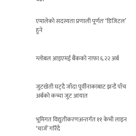
एमालेको सदस्यता प्रणाली पूर्णतः ‘डिजिटल’
हुने
ग्लोबल आइएमई बैंकको नाफा ६.२२ अर्ब
जुटखेती घट्दै जाँदा पूर्वीनाकाबाट झन्डै पाँच
अर्बको कच्चा जुट आयात
भूमिगत विद्युतीकरणअन्तर्गत ११ केभी लाइन
‘चार्ज’ गरिँदै